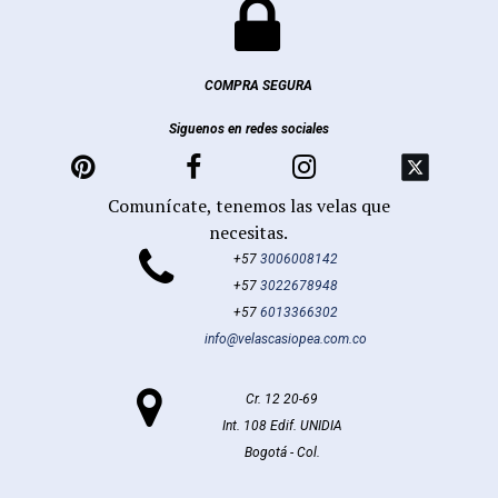

COMPRA SEGURA
Siguenos en redes sociales



Comunícate, tenemos las velas que
necesitas.

+57
3006008142
+57
3022678948
+57
6013366302
info@velascasiopea.com.co

Cr. 12 20-69
Int. 108 Edif. UNIDIA
Bogotá - Col.