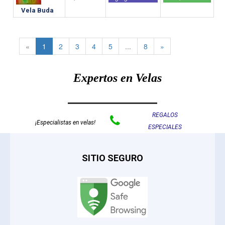
Vela Buda
«
1
2
3
4
5
...
8
»
Expertos en Velas
REGALOS

¡Especialistas en velas!
ESPECIALES
SITIO SEGURO