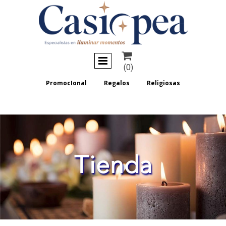

(0)
PromocIonal
Regalos
Religiosas
Tienda