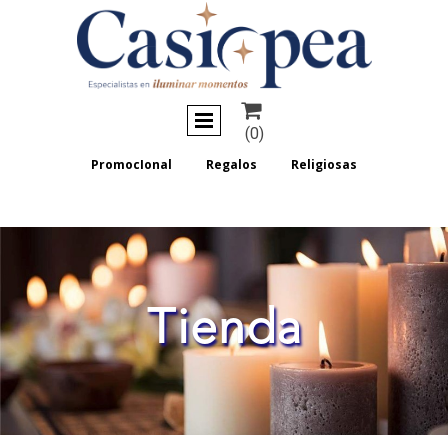

(0)
PromocIonal
Regalos
Religiosas
Tienda