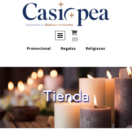

(0)
PromocIonal
Regalos
Religiosas
Tienda