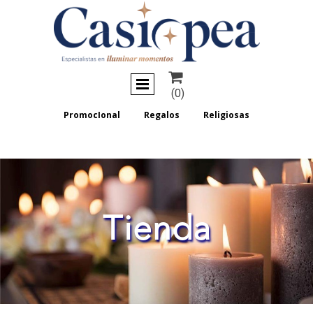

(0)
PromocIonal
Regalos
Religiosas
Tienda