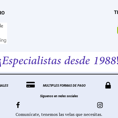
T
RO


NALES
MULTIPLES FORMAS DE PAGO
Siguenos en redes sociales


Comunícate, tenemos las velas que necesitas.