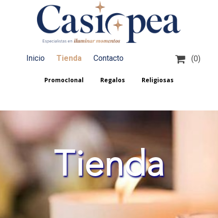

Inicio
Tienda
Contacto
(0)
PromocIonal
Regalos
Religiosas
Tienda