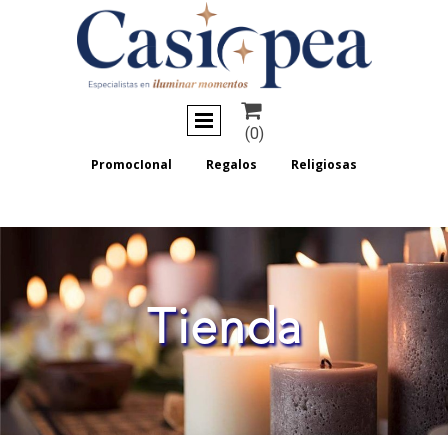

(0)
PromocIonal
Regalos
Religiosas
Tienda