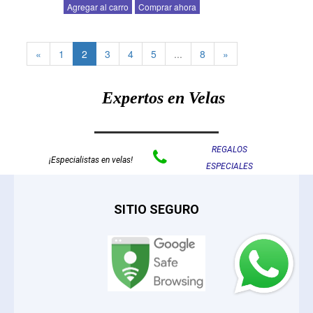
Agregar al carro
Comprar ahora
«
1
2
3
4
5
...
8
»
Expertos en Velas
REGALOS

¡Especialistas en velas!
ESPECIALES
SITIO SEGURO